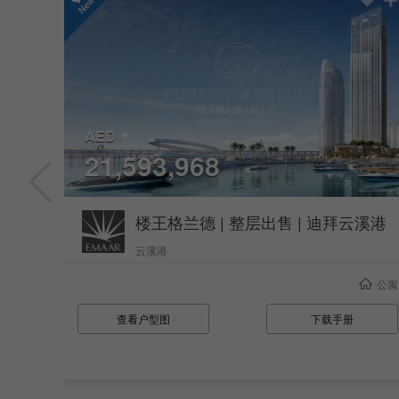
AED
21,593,968
楼王格兰德 | 整层出售 | 迪拜云溪港
云溪港
公寓
公寓
查看户型图
下载手册