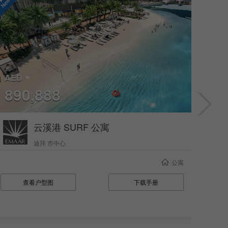
AED
AE
890,888
1,
云溪港 SURF 公寓
迪拜 市中心
公寓
查看户型图
下载手册