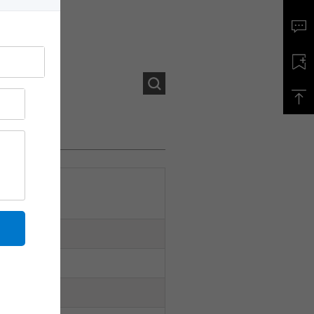
比例%
10
5
10