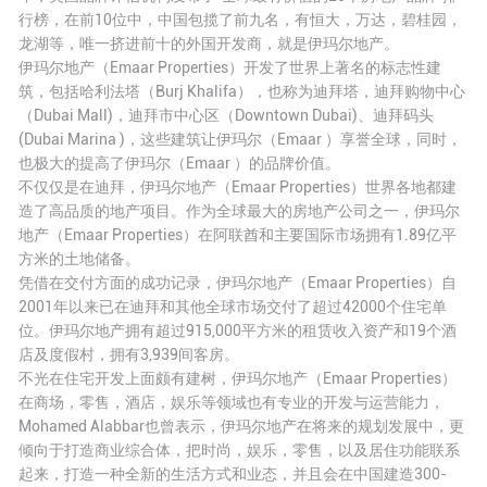
行榜，在前10位中，中国包揽了前九名，有恒大，万达，碧桂园，
龙湖等，唯一挤进前十的外国开发商，就是伊玛尔地产。
伊玛尔地产（Emaar Properties）开发了世界上著名的标志性建
筑，包括哈利法塔（Burj Khalifa），也称为迪拜塔，迪拜购物中心
（Dubai Mall)，迪拜市中心区（Downtown Dubai)、迪拜码头
(Dubai Marina )，这些建筑让伊玛尔（Emaar ）享誉全球，同时，
也极大的提高了伊玛尔（Emaar ）的品牌价值。
不仅仅是在迪拜，伊玛尔地产（Emaar Properties）世界各地都建
造了高品质的地产项目。作为全球最大的房地产公司之一，伊玛尔
地产（Emaar Properties）在阿联酋和主要国际市场拥有1.89亿平
方米的土地储备。
凭借在交付方面的成功记录，伊玛尔地产（Emaar Properties）自
2001年以来已在迪拜和其他全球市场交付了超过42000个住宅单
位。伊玛尔地产拥有超过915,000平方米的租赁收入资产和19个酒
店及度假村，拥有3,939间客房。
不光在住宅开发上面颇有建树，伊玛尔地产（Emaar Properties）
在商场，零售，酒店，娱乐等领域也有专业的开发与运营能力，
Mohamed Alabbar也曾表示，伊玛尔地产在将来的规划发展中，更
倾向于打造商业综合体，把时尚，娱乐，零售，以及居住功能联系
起来，打造一种全新的生活方式和业态，并且会在中国建造300-