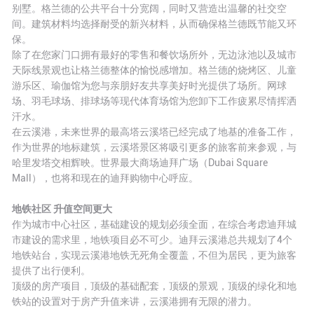
别墅。格兰德的公共平台十分宽阔，同时又营造出温馨的社交空
间。建筑材料均选择耐受的新兴材料，从而确保格兰德既节能又环
保。
除了在您家门口拥有最好的零售和餐饮场所外，无边泳池以及城市
天际线景观也让格兰德整体的愉悦感增加。格兰德的烧烤区、儿童
游乐区、瑜伽馆为您与亲朋好友共享美好时光提供了场所。网球
场、羽毛球场、排球场等现代体育场馆为您卸下工作疲累尽情挥洒
汗水。
在云溪港，未来世界的最高塔云溪塔已经完成了地基的准备工作，
作为世界的地标建筑，云溪塔景区将吸引更多的旅客前来参观，与
哈里发塔交相辉映。世界最大商场迪拜广场（Dubai Square
Mall），也将和现在的迪拜购物中心呼应。
地铁社区 升值空间更大
作为城市中心社区，基础建设的规划必须全面，在综合考虑迪拜城
市建设的需求里，地铁项目必不可少。迪拜云溪港总共规划了4个
地铁站台，实现云溪港地铁无死角全覆盖，不但为居民，更为旅客
提供了出行便利。
顶级的房产项目，顶级的基础配套，顶级的景观，顶级的绿化和地
铁站的设置对于房产升值来讲，云溪港拥有无限的潜力。