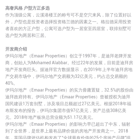
高奢风格 户型方正多选
作为顶级公寓，云溪港楼王的称号可不是空穴来风，除了位置好以
外，户型也是投资者选择投资格兰德的因素之一。格拉德采用投资
者喜欢的方正户型，公寓可选户型为一居室至四居室，联排别墅可
选户型为两居和三居。
开发商介绍
伊玛尔地产（Emaar Properties）创立于1997年，是迪拜老牌开发
商，创始人为Mohamed Alabbar。经过22年的发展，目前是迪拜房
地产开发商巨头。据迪拜官方数据显示，在2019年上半年迪拜房地
产交易市场中，伊玛尔地产交易额为32亿美元，约占总交易额的
40%。
伊玛尔地产（Emaar Properties）的实力毋庸置疑，32.5%的股份由
迪拜政府持有。伊玛尔地产（Emaar Properties）曾被授权为迪拜
国民建设1万套别墅，涉及项目总额超过27亿美元。根据2018年福
布斯发布的报告，伊玛尔集团市值97亿美元，资产总值308亿美
元。2018年地产板块总营业额为51.17亿美元。
伊玛尔地产（Emaar Properties）的影响力早已超出了中东，辐射
到了全世界，是世界上最有品牌价值的房地产开发商之一。2018
年，英国品牌评估机构发布了“全球最有价值的25个房地产品牌”排