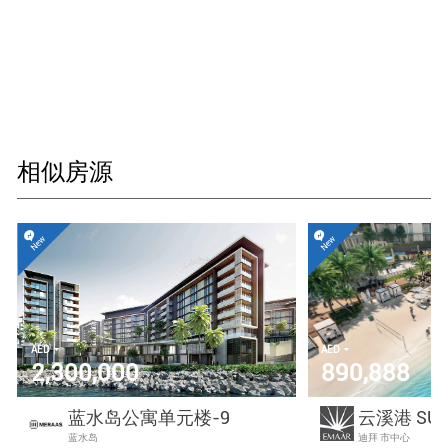
相似房源
AED
AED
2,300,000
890,888
蓝水岛公寓单元楼-9
云溪港 SU
蓝水岛
迪拜 市中心