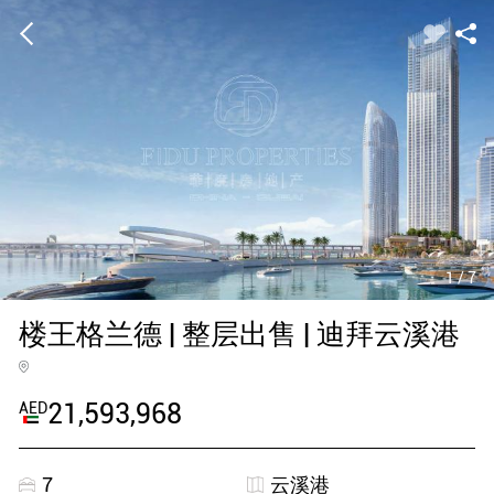
1
/
7
楼王格兰德 | 整层出售 | 迪拜云溪港
21,593,968
AED
7
云溪港