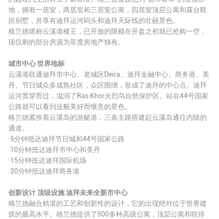
地，拥有一居室，两居室和三居室公寓，四居室顶层公寓和露台联
排别墅，并享有迪拜运河码头和迪拜天际线的壮丽景色。
格兰德堪称云溪港楼王，已开放的限额在开盘之初就已抢购一空，
现仅剩的部分房源为菲度房地产独有。
城市中心 世界地标
云溪港联通迪拜市中心、老城区Deira、迪拜金融中心、商务港、美
丹、节日城众多成熟社区，众区围绕，形成了迪拜的中心点。迪拜
运河贯穿而过，滋润了Ras Khor火烈鸟自然保护区。站在44号国家
公路就可以看到这般美好而惬意的景色。
格兰德紧挨着云溪岛的游艇港，三条主路搭建起云溪岛通往内陆的
通道。
·5分钟抵达迪拜节日城和44号国家公路
·10分钟抵达迪拜市中心和美丹
·15分钟抵达迪拜国际机场
·20分钟抵达迪拜商务港
创新设计 顶级设施 迪拜未来全新市中心
格兰德融合精湛的工艺和创新性的设计，它的出现绝对位于世界建
筑的最高水平。格兰德提供了500多种高级公寓，顶层公寓和联排