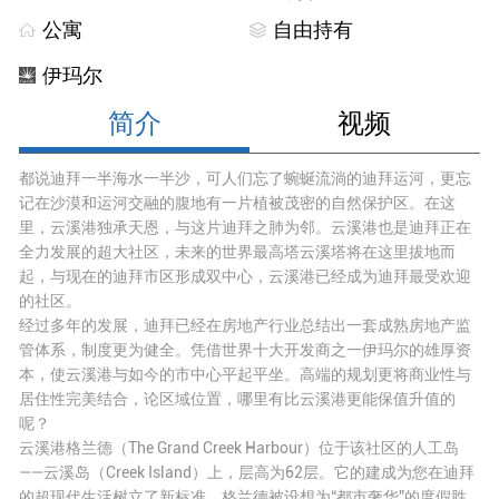
公寓
自由持有
伊玛尔
简介
视频
都说迪拜一半海水一半沙，可人们忘了蜿蜒流淌的迪拜运河，更忘
记在沙漠和运河交融的腹地有一片植被茂密的自然保护区。在这
里，云溪港独承天恩，与这片迪拜之肺为邻。云溪港也是迪拜正在
全力发展的超大社区，未来的世界最高塔云溪塔将在这里拔地而
起，与现在的迪拜市区形成双中心，云溪港已经成为迪拜最受欢迎
的社区。
经过多年的发展，迪拜已经在房地产行业总结出一套成熟房地产监
管体系，制度更为健全。凭借世界十大开发商之一伊玛尔的雄厚资
本，使云溪港与如今的市中心平起平坐。高端的规划更将商业性与
居住性完美结合，论区域位置，哪里有比云溪港更能保值升值的
呢？
云溪港格兰德（The Grand Creek Harbour）位于该社区的人工岛
——云溪岛（Creek Island）上，层高为62层。它的建成为您在迪拜
的超现代生活树立了新标准。格兰德被设想为“都市奢华”的度假胜