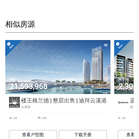
相似房源
AED
AED
21,593,968
2,300
楼王格兰德 | 整层出售 | 迪拜云溪港
蓝
云溪港
蓝水
公寓
7 居室
公寓
查看户型图
下载手册
查看